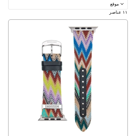
١١
عناصر