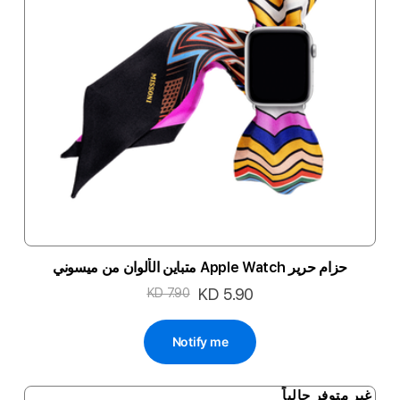
حزام حرير Apple Watch متباين الألوان من ميسوني
السعر
KD 5.90
KD 7.90
الخاص
Notify me
غير متوفر حالياً