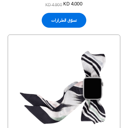
KD 4.000
KD 4.900
تسوّق الطرازات