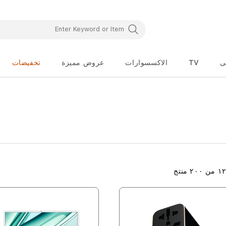
ى
TV
الاكسسوارات
عروض مميزة
تخفيضات
١
من
٢٠٠
منتج