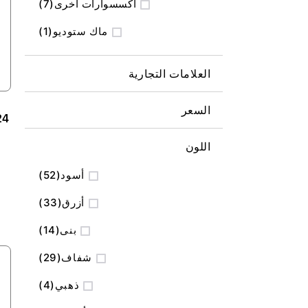
المنتج
اكسسوارات أخرى
7
منتج
ماك ستوديو
1
العلامات التجارية
السعر
اللون
المنتج
أسود
52
المنتج
أزرق
33
المنتج
بنى
14
المنتج
شفاف
29
المنتج
ذهبي
4