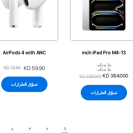
AirPods 4 with ANC
13-inch iPad Pro M4
رقّ وترقّى.
السعر
KD 59.90
KD 72.90
رقّ وترقّى.
الخاص
KD 384.000
KD 529.000
تسوّق الطرازات
تسوّق الطرازات
حقيبة
١
٤
٣
٢
حقيبة
حقيبة
حقيبة