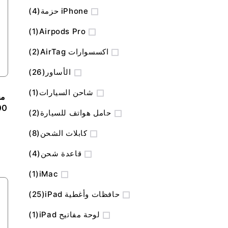
المنتج
iPhone حزمة
4
منتج
1
Airpods Pro
المنتج
اكسسوارات AirTag
2
المنتج
الأساور
26
منتج
شاحن السيارات
1
المنتج
حامل هواتف للسيارة
2
المنتج
كابلات الشحن
8
المنتج
قاعدة شحن
4
منتج
1
iMac
المنتج
حافظات وأغطية iPad
25
منتج
لوحة مفاتيح iPad
1