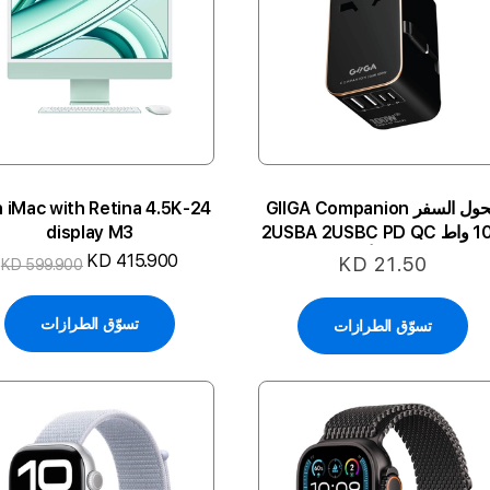
محول السفر GIIGA Companion
nch iMac with Retina 4.5K
100 واط 2USBA 2USBC PD QC
display M3
- اللون: أسود
KD 415.900
KD 21.50
KD 599.900
تسوّق الطرازات
تسوّق الطرازات