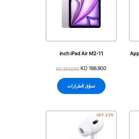
11-inch iPad Air M2
2024
KD 188.900
KD 263.000
تسوّق الطرازات
33% OFF