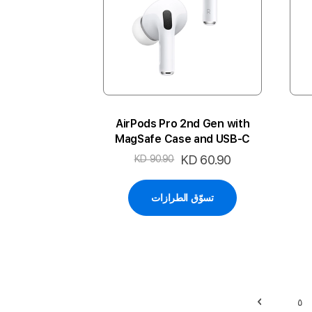
AirPods Pro 2nd Gen with
MagSafe Case and USB‑C
السعر
KD 60.90
KD 90.90
الخاص
تسوّق الطرازات
٥
حقيبة
حقيبة
التالي