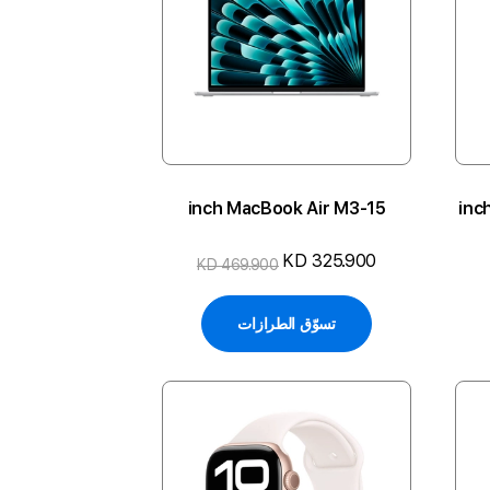
15-inch MacBook Air M3
24-i
KD 325.900
KD 469.900
تسوّق الطرازات