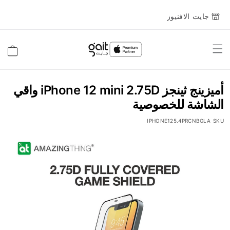
جايت الافنيوز
Toggle
السلة
Nav
أميزينج ثينجز iPhone 12 mini 2.75D واقي
الشاشة للخصوصية
IPHONE125.4PRCNBGLA
SKU
انتقل
إلى
النهاية
معرض
الصور