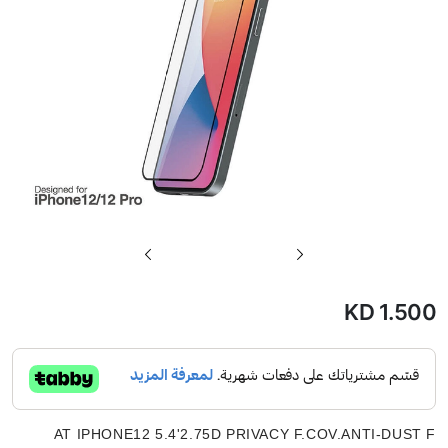
تخطي
إلى
بداية
KD 1.500
معرض
الصور
AT IPHONE12 5.4'2.75D PRIVACY F.COV.ANTI-DUST F