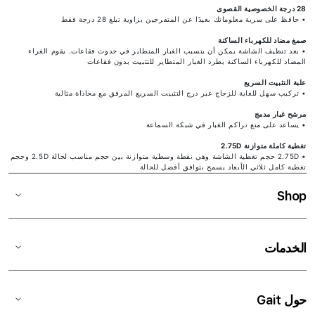
28 درجة الخصوصية القصوى
• حافظ على سرية معلوماتك بعيدًا عن المتفرجين بزاوية تبلغ 28 درجة فقط
صمغ مضاد للكهرباء الساكنة
• بعد تنظيف الشاشة يمكن أن يتسبب الغبار المتطاير في حدوث فقاعات. يقوم الغراء
المضاد للكهرباء الساكنة بطرد الغبار المتطاير للتثبيت بدون فقاعات
علبة التثبيت السريع
• تركيب سهل للغاية للزجاج عبر درج التثبيت السريع المرفق مع محاذاة مثالية
مرشح غبار مدمج
• يساعد على منع تراكم الغبار في شبكة السماعة
تغطية كاملة متوازنة 2.75D
• 2.75D حجم تغطية الشاشة وهي نقطة وسطية متوازنة بين حجم مناسب لحالة 2.5D وحجم
تغطية كامل ثلاثي الأبعاد يسمح بتوافق أفضل للحالة
Shop
الخدمات
حول Gait