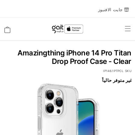
جايت الافنيوز
Toggle
السلة
Nav
Amazingthing iPhone 14 Pro Titan
Drop Proof Case - Clear
IP146.1PTPCL
SKU
انتقل
غير متوفر حالياً
إلى
النهاية
معرض
الصور