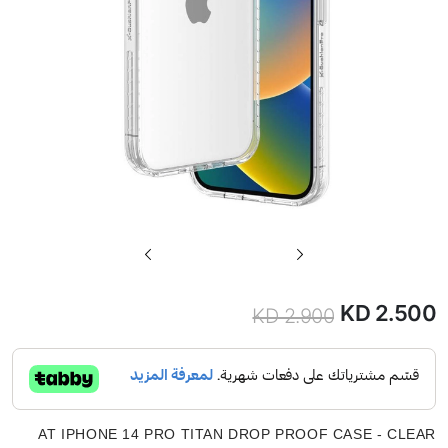
تخطي
إلى
بداية
KD 2.500
KD 2.900
السعر
معرض
الصور
الخاص
AT IPHONE 14 PRO TITAN DROP PROOF CASE - CLEAR