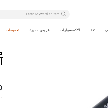
ى
TV
الاكسسوارات
عروض مميزة
تخفيضات
تخطي
إلى
بداية
معرض
آنك
الصور
0