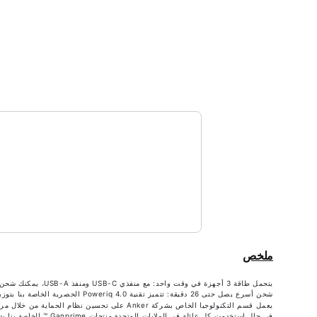
ملخص
يتحمل طاقة 3 أجهزة في وقت واحد: مع منفذي USB-C ومنفذ USB-A، يمكنك شحن هاتفك وجهازك اللوحي والكمبيوتر المحمول خلال مرة واحدة وعن طريق شاحن واحد. قم بتوصيل جهاز واحد للشحن حتى 100 واط.
شحن أسرع يصل حتى 26 دقيقة: تتميز تقنية Poweriq 4.0 الحصرية الخاصة بنا بتوزيع ديناميكي للطاقة، والذي يكتشف احتياجات الطاقة للأجهزة المتصلة ويضبط الطاقة بشكل تلقائي لضمان شحن أسرع وكفاءة أكبر.
يعمل قسم التكنولوجيا الخاص بشركة Anker على تحسين نظام الحماية من خلال مراقبة درجة الحرارة لأكثر من 3 ملايين مرة في اليوم وضبط استهلاك الطاقة لحماية أجهزتك.
في حال استخدمت كل عائلة في الولايات المتحدة منتجات Ganprime ™ الخاصة بنا بدلاً من منتجات مختلفة، فقد يصل مقدار الطاقة المحفوظة إلى 796.39 مليون كيلو واط بالساعة سنوياً - هذه طاقة كافية لتشغيل جهاز Hawaii لمدة شهر كامل.