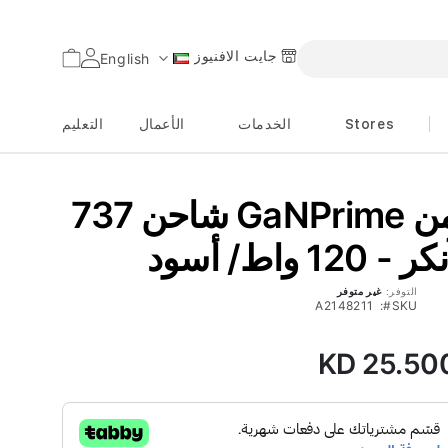
جايت الافنيوز
السلة
English
اللغة
Stores
الخدمات
الأعمال
التعليم
شاحن 737 GaNPrime من
ر - 120 واط/ أسود
التوفر:
غير متوفر
A2148211
SKU
KD 25.50