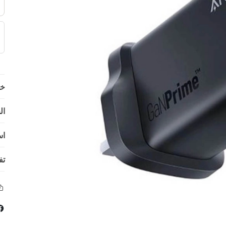
خي
ال
اس
تف