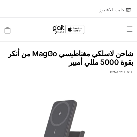
جايت الافنيوز
Toggle
السلة
Nav
شاحن لاسلكي مغناطيسي MagGo من أنكر
بقوة 5000 مللي أمبير
B25A7211
SKU
انتقل
إلى
النهاية
معرض
الصور