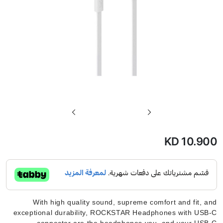
تخطي
إلى
بداية
KD 10.900
معرض
الصور
With high quality sound, supreme comfort and fit, and
exceptional durability, ROCKSTAR Headphones with USB-C
connector are the headphones you, and your USB-C