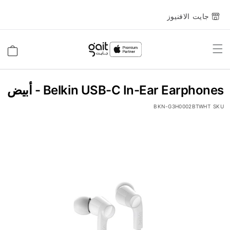
جايت الافنيوز
Toggle
السلة
Nav
Belkin USB-C In-Ear Earphones - أبيض
BKN-G3H0002BTWHT
SKU
انتقل
إلى
النهاية
معرض
الصور