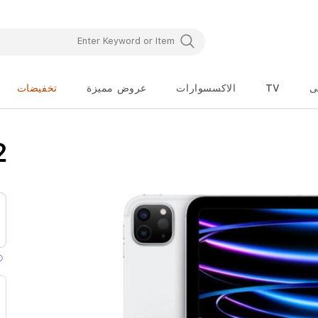
ى
TV
الاكسسوارات
عروض مميزة
تخفيضات
تخطي
2
إلى
بداية
معرض
الصور