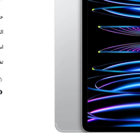
خي
ال
اس
تف