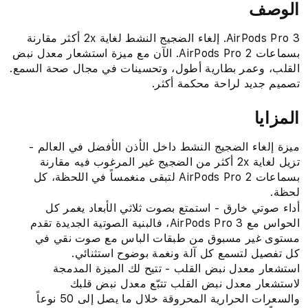
الوصف
AirPods Pro 3. إلغاء الضجيج النشط لغاية 2x أكثر مقارنة
بسماعات AirPods Pro 2‏. الآن مع ميزة استشعار معدل نبض
القلب، وعمر بطارية أطول، وتحسينات في مجال صحة السمع.
تصميم جديد لراحة محكمة أكثر.
المزايا
ميزة إلغاء الضجيج النشط داخل الأذن الأفضل في العالم -
تزيل لغاية 2x أكثر من الضجيج غير المرغوب فيه مقارنة
بسماعات AirPods Pro 2 لتبقى منغمساً في اللحظة، كل
لحظة.
أداء صوتي خارق - استمتع بصوت ثلاثي الأبعاد يغمر كل
الحواس مع AirPods Pro 3، فالبنية الصوتية الجديدة تقدم
مستوى غير مسبوق من طبقات الباس مع صوت نقي في
كل تفصيل لتسمع كل آلة ونغمة بوضوح استثنائي.
استشعار معدل نبض القلب - تتيح لك الميزة المدمجة
لاستشعار معدل نبض القلب تتبّع معدل نبض قلبك
والسعرات الحرارية المحروقة خلال ما يصل إلى 50 نوعاً