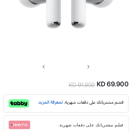
تخطي
إلى
بداية
KD 69.900
KD 91.900
السعر
معرض
الصور
الخاص
قسّم مشترياتك على دفعات شهرية.