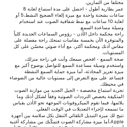
مختلفاً من التمارين.
عمر بطارية أطول - احصل على مدة استماع لغاية 8
ساعات بشحنة واحدة مع ميزة إلغاء الضجيج النشط،5 أو
لغاية 10 ساعات مع نمط شفافية الصوت عند استخدام
وسيلة مساعدة السمع.
راحة محكمة داخل الأذن - رؤوس السماعات الجديدة كلياً
والمتوفرة الآن بخمسة مقاسات تمنحك راحة مفصلة على
مقاس أذنك ومحكمة أكثر، مع أداء صوتي محسّن على كل
المستويات.
صحة السمع - افحص سمعك وأنت في راحة منزلك،
واستخدم وسيلة مساعدة السمع للتواصل بوضوح أكبر مع
ميزة تعزيز المحادثة، أما ميزة حماية السمع النشطة
فتساعد على منع التعرض إلى مستويات عالية من الضوضاء
في محيطك.
تجربة استماع مخصصة - الجيل الجديد من موازنة الصوت
المتكيفة يخصص الترددات الصوتية وفقاً لشكل أذنك وما
يلائمها، فيما تقوم الميكروفونات الموجهة نحو الأذن بقياس
ما تسمعه لإجراء التعديلات في الوقت الفعلي.
تتيح لك ميزة التبديل التلقائي التنقل بكل سلاسة بين أجهزة
Apple‏،أما ميزة مشاركة الصوت فتمكّنك من مشاركة أغنية