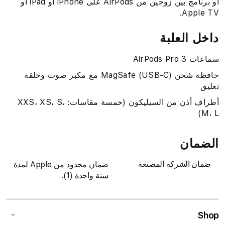
أو برنامج بين زوجين من AirPods على iPhone أو iPad أو
Apple TV.‏
داخل العلبة
سماعات AirPods Pro 3
حافظة شحن MagSafe (USB-C) مع مكبر صوت وحلقة
تعليق
أطراف أذن من السيليكون (خمسة مقاسات: XXS، XS، S،
M، L)
الضمان
ضمان الشركة المصنعة
ضمان محدود من Apple لمدة
سنة واحدة (1).
Shop