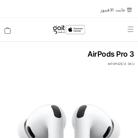
جايت الافنيوز
Toggle
السلة
Nav
AirPods Pro 3
MFHP4ZE/A
SKU
انتقل
إلى
النهاية
معرض
الصور