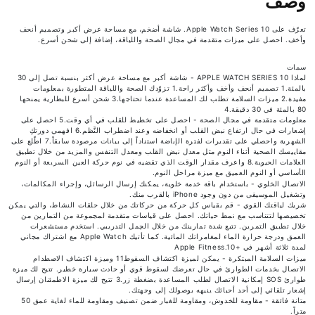
وصف
تعرّف على Apple Watch Series 10. شاشة أضخم، مع مساحة عرض أكبر وتصميم أنحف
وأخف. احصل على ميزات متقدمة في مجال الصحة واللياقة، إضافة إلى شحن أسرع.
سمات
لماذا APPLE WATCH SERIES 10 - شاشة أكبر مع مساحة عرض أكثر بنسبة تصل إلى 30
بالمئة.1 تصميم أنحف وأخف وأكثر راحة.1 تزوّدك الصحة واللياقة المتطورة بمعلومات
مفيدة.2 ميزات السلامة تطلب لك المساعدة عندما تحتاجها.3 شحن أسرع للبطارية يمنحها
80 بالمئة في 30 دقيقة.4
معلومات متقدمة في مجال الصحة - احصل على تخطيط للقلب في أي وقت.5 احصل على
إشعارات في حال ارتفاع نبض القلب أو انخفاضه وعند اضطراب النَّظم.6 افهمي دورتكِ
الشهرية واحصلي على تقديرات لفترة الإباضة استناداً إلى بيانات مرصودة سابقاً.7 اطّلع على
مقاييسك الصحية أثناء النوم مثل معدل نبض القلب ومعدل التنفس والمزيد من خلال تطبيق
العلامات الحيوية.8 واعرف مقدار الوقت الذي تقضيه في نوم حركة العين السريعة أو النوم
الأساسي أو النوم العميق مع ميزة مراحل النوم.
الاتصال الخلوي - باستخدام باقة خدمة خلوية، يمكنك إرسال الرسائل، وإجراء المكالمات،
وتشغيل الموسيقى من دون وجود iPhone بالقرب منك.
شريك لياقتك القوي - قم بقياس كل حركة من حركاتك من خلال حلقات النشاط، والتي يمكن
تخصيصها لتتناسب مع نمط حياتك. احصل على قياسات متقدمة لمجموعة من التمارين من
خلال تطبيق التمرين. تتبع شدة تمارينك من خلال الحِمل التدريبي. استخدم مستشعرات
العمق ودرجة حرارة الماء لمغامراتك المائية. كما تأتيك Apple Watch مع اشتراك مجاني
لمدة ثلاثة أشهر في +Apple Fitness.10
ميزات السلامة المبتكرة - يمكن لميزة اكتشاف السقوط11 وميزة اكتشاف الاصطدام
الاتصال بخدمات الطوارئ في حال تعرضك لسقوط قوي أو حادث سيارة خطير. تتيح لك ميزة
طوارئ SOS إمكانية الاتصال لطلب المساعدة بضغطة زر.3 تتيح لك ميزة الاطمئنان إرسال
إشعار تلقائي إلى أحد أحبائك ينبهه بوصولك إلى وجهتك.
متانة فائقة - مقاومة للخدوش، ومقاومة للغبار ضمن تصنيف ومقاومة للماء لغاية عمق 50
متراً.