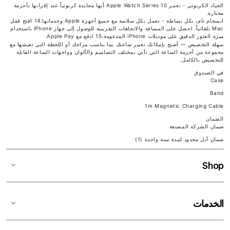
الحياد الكربوني - تعتبر Apple Watch Series 10 أنها محايدة كربونياً عند إقرانها بأحزمة
مختارة.
انسجام تام، بكل بساطة - تعمل بكل سلاسة مع جميع أجهزة Apple وخدماتها.14 افتح قفل
Mac تلقائياً. احصل على المسافة والاتجاهات التقريبية للوصول إلى جهاز iPhone باستخدام
ميزة العثور الدقيق على موديلات iPhone المدعومة،15 ادفع مع Apple Pay.
سهلة التخصيص — أصبح بإمكانك تغيير ساعتك بما يناسب مزاجك أو اللحظة التي تعيشها مع
مجموعة من أحزمة الساعة التي تأتي بمختلف التصاميم والألوان وواجهات الساعة القابلة
للتخصيص بالكامل.
في الصندوق
Case
Band
1m Magnetic Charging Cable
الضمان
ضمان الشركة المصنعة
ضمان آبل محدود لمدة سنة واحدة (1)
Shop
الخدمات