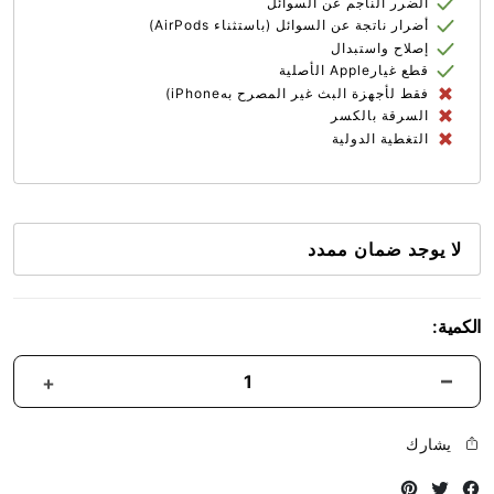
الضرر الناجم عن السوائل
أضرار ناتجة عن السوائل (باستثناء AirPods)
إصلاح واستبدال
قطع غيارApple الأصلية
فقط لأجهزة البث غير المصرح بهiPhone)
السرقة بالكسر
التغطية الدولية
لا يوجد ضمان ممدد
الكمية:
يشارك
Instagram
Twitter
Facebook