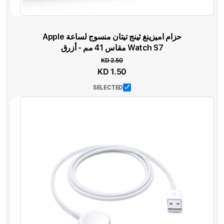
حزام اميزينغ ثينج تيتان منسوج لساعة Apple
Watch S7 مقاس 41 مم - أزرق
KD 2.50
السعر
KD 1.50
الخاص
SELECTED