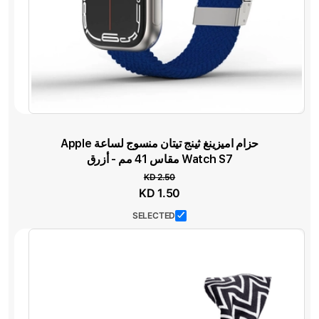
حزام اميزينغ ثينج تيتان منسوج لساعة Apple
Watch S7 مقاس 41 مم - أزرق
KD 2.50
السعر
KD 1.50
الخاص
SELECTED