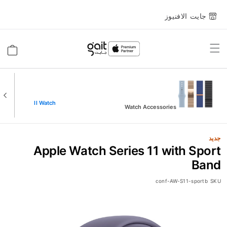
جايت الافنيوز
Toggle
السلة
Nav
View All Watch
Watch Accessories
جديد
Apple Watch Series 11 with Sport
Band
conf-AW-S11-sportb
SKU
انتقل
إلى
النهاية
معرض
الصور