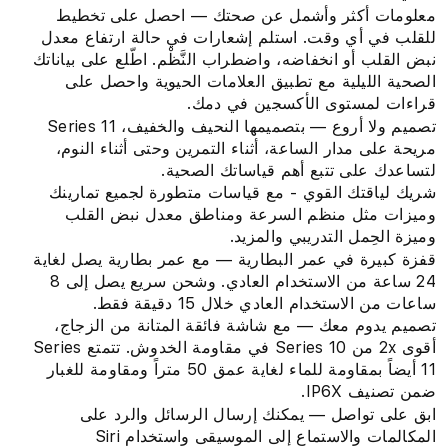
معلومات أكثر وأشمل عن صحتك — احصل على تخطيط
للقلب في أي وقت. استلم إشعارات في حالة ارتفاع معدل
نبض القلب أو انخفاضه، واضطراب النَّظْم. اطّلع على بياناتك
الصحية الليلية مع تطبيق العلامات الحيوية واحصل على
قراءات لمستوى الأكسجين في دمك.
تصميم ولا أروع — بتصميمها النحيف والخفيف، Series 11
مريحة على مدار الساعة، أثناء التمرين وحتى أثناء النوم،
لتساعدك على تتبع أهم قياساتك الصحية.
شريك لياقتك القوي - مع قياسات متطورة لجميع تمارينك
وميزات مثل منظم السرعة ومناطق معدل نبض القلب
وميزة الحِمل التدريبي والمزيد.
قفزة كبيرة في عمر البطارية — مع عمر بطارية يصل لغاية
24 ساعة من الاستخدام العادي. وشحن سريع يصل إلى 8
ساعات من الاستخدام العادي خلال 15 دقيقة فقط.
تصميم يدوم معك — مع شاشة فائقة المتانة من الزجاج،
أقوى 2x من Series 10 في مقاومة الخدوش. تتمتع Series
11 أيضاً بمقاومة للماء لغاية عمق 50 متراً ومقاومة للغبار
ضمن تصنيف IP6X‏.
ابق على تواصل — يمكنك إرسال الرسائل والرد على
المكالمات والاستماع إلى الموسيقى واستخدام Siri