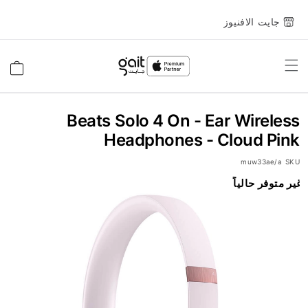
جايت الافنيوز
Toggle
السلة
Nav
Beats Solo 4 On - Ear Wireless
Headphones - Cloud Pink
muw33ae/a
SKU
انتقل
غير متوفر حالياً
إلى
النهاية
معرض
الصور