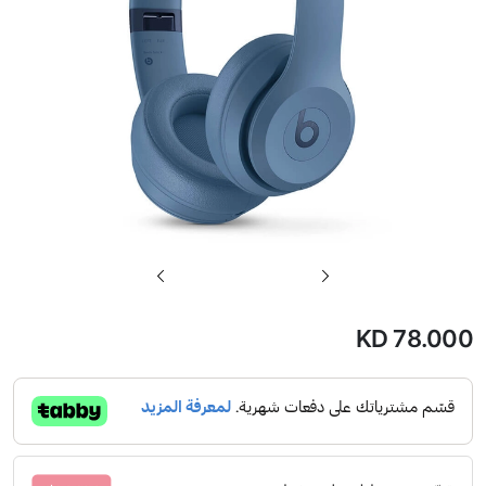
تخطي
إلى
بداية
KD 78.000
معرض
الصور