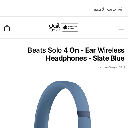
جايت الافنيوز
Toggle
السلة
Nav
Beats Solo 4 On - Ear Wireless
Headphones - Slate Blue
muw43ae/a
SKU
انتقل
إلى
النهاية
معرض
الصور