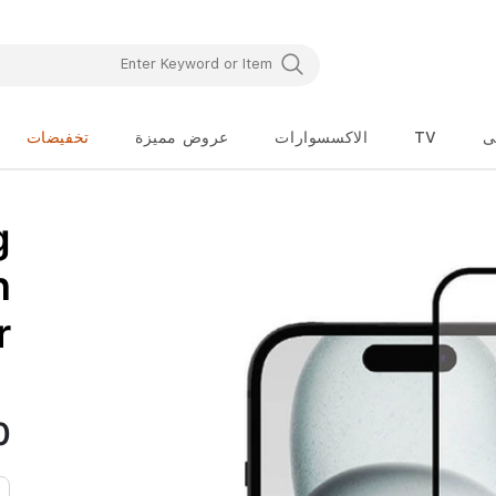
ى
TV
الاكسسوارات
عروض مميزة
تخفيضات
تخطي
g
إلى
بداية
معرض
n
الصور
r
0