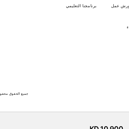
ورش عمل
برنامجنا التعليمي
ء
جميع الحقوق محفوظة لـ جايت 
KD 10.900