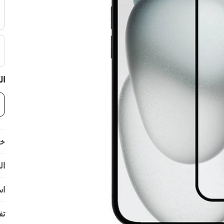
ال
خي
ال
اس
تف