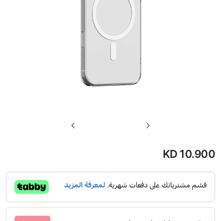
تخطي
إلى
بداية
KD 10.900
معرض
الصور