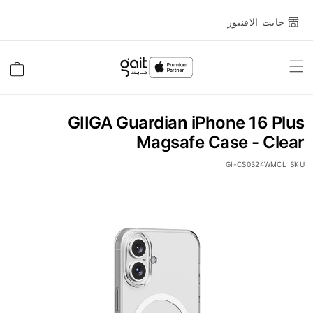
جايت الافنيوز
Toggle
السلة
Nav
GIIGA Guardian iPhone 16 Plus
Magsafe Case - Clear
GI-CS0324WMCL
SKU
انتقل
إلى
النهاية
معرض
الصور