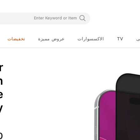
ى
TV
الاكسسوارات
عروض مميزة
تخفيضات
تخطي
r
إلى
بداية
معرض
n
الصور
e
y
0