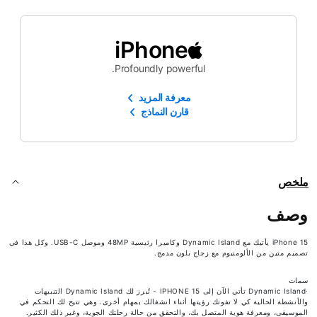
iPhone
Profoundly powerful.
معرفة المزيد
قارن النماذج
ملخص
وصف
iPhone 15 يأتيك مع Dynamic Island وكاميرا رئيسية 48MP وموصل USB-C. وكل هذا في
تصميم متين من الألومنيوم مع زجاج بلون مدمج.
سمات
·Dynamic Island تأتي الآن إلى IPHONE 15 - تُبرز لك Dynamic Island‏ التنبيهات
والأنشطة الحالية كي لا تفوتك رؤيتها أثناء انشغالك بمهام أخرى. وهي تتيح لك التحكم في
الموسيقى، ومعرفة هوية المتصل بك، والتحقق من حالة رحلتك الجوية، وغير ذلك الكثير.