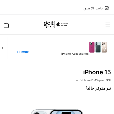
جايت الافنيوز
Toggle
السلة
Nav
View All IPhone
iPhone Accessories
iPhone 15
conf-iphone15-15-plus
SKU
انتقل
غير متوفر حالياً
إلى
النهاية
معرض
الصور