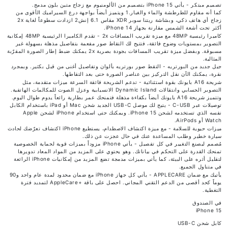
تصميم مبتكر - يأتي iPhone 15 بتصميم من الألومنيوم مع زجاج متين بلون مدمج.
كما أنه مقاوم للطرطشة والماء والغبار.1 ويتميز أيضاً بواجهة درع السيراميك الأقوى من
زجاج أي هاتف ذكي، وبشاشة ريتنا سوبر XDR‏‏ مقاس 6.1 إنش2 ازدادت سطوعاً لغاية 2x
أكثر تحت أشعة الشمس مقارنة بجهاز iPhone 14.
كاميرا رئيسية 48MP مع ميزة تقريب المسافات 2x - تقدم الكاميرا الرئيسية 48MP إمكانية
التصوير بمستويات وضوح فائقة، فتتيح لك التقاط صور مفعمة بتفاصيل مذهلة بسهولة غير
مسبوقة. وبفضل ميزة تقريب المسافات بجودة بصرية 2x يمكنك ضبط إطار الصورة المقرّبة
المثالية.
جيل جديد من البورتريه - التقط صور بورتريه بألوان وتفاصيل أغنى من قبل بكثير. وبمجرد
نقرة، يمكنك الآن نقل التركيز بين عناصر الصورة حتى بعد التقاطها.
شريحة A16 بايونك بقوة استثنائية - تدعم الشريحة فائقة السرعة ميزات متقدمة، مثل
التصوير الحسابي وانتقالات Dynamic Island الانسيابية وعزل الصوت للمكالمات الهاتفية.
وتتميز شريحة A16 بايونك أيضاً بكفاءة مذهلة فتمنحك عمر بطارية رائعاً يدوم طوال اليوم.
توصيلات عبر C-USB - يتيح لك موصل USB-C الجديد شحن Mac أو iPad باستخدام الكابل
نفسه الذي تستخدمه لشحن iPhone 15. ويمكنك حتى استخدام iPhone لشحن Apple
Watch أو AirPods.
ميزات حيوية للسلامة - مع ميزة اكتشاف الاصطدام، يستطيع iPhone اكتشاف تعرّضك لحادث
سيارة خطير وطلب المساعدة عنك في حال عجزت عن ذلك.
مُصمم ليصنع التغيير في كل تفصيل - يأتي iPhone مزوداً بميزات قوية لحماية الخصوصية
تمنحك القدرة على التحكم في بياناتك. وهو يحتوي على المزيد من المواد المعاد تدويرها
لتقليل أثره على البيئة، كما يأتي بميزات مدمجة تضع المزيد من إمكانيات iPhone الرائعة
في متناول الجميع.
يأتيك مع ضمان APPLECARE‏ - يأتي كل جهاز iPhone مع ضمان محدود لمدة عام واحد و90
يوماً كحد أقصى من الدعم التقني المجاني. احصل على باقة +AppleCare لتمديد فترة
التغطية.
في الصندوق
iPhone 15
كابل شحن USB-C