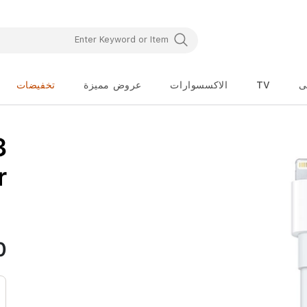
ى
TV
الاكسسوارات
عروض مميزة
تخفيضات
تخطي
3
إلى
بداية
معرض
r
الصور
0