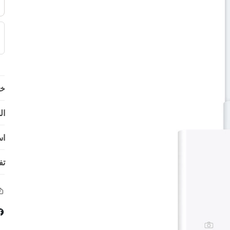
خي
ال
اس
تف