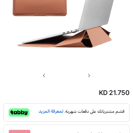
تخطي
إلى
بداية
KD 21.750
معرض
الصور