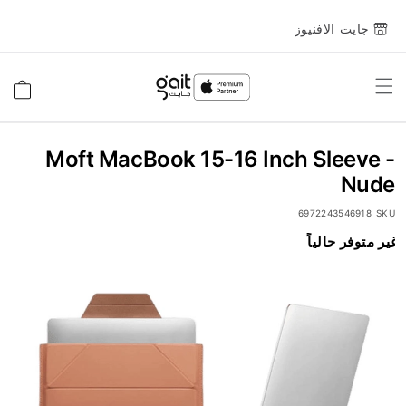
جايت الافنيوز
Toggle
السلة
Nav
Moft MacBook 15-16 Inch Sleeve -
Nude
6972243546918
SKU
انتقل
غير متوفر حالياً
إلى
النهاية
معرض
الصور