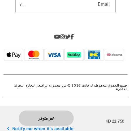
Email
جميع الحقوق محفوظة لـ جايت 2025 © من مجموعة
ترافلغار لتجارة التجزئة
الفاخرة
.
غير متوفر
KD 21.750
Notify me when it's available
w.spdt('product', { value: 'INSERT_VALUE', // Dynamically populate from session