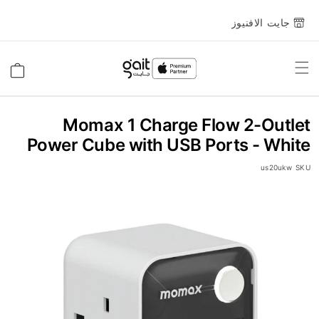
جايت الافنيوز
Toggle
السلة
Nav
Momax 1 Charge Flow 2-Outlet
Power Cube with USB Ports - White
us20ukw
SKU
انتقل
إلى
النهاية
معرض
الصور