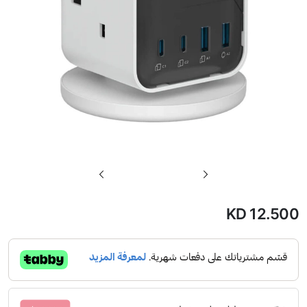
تخطي
إلى
بداية
KD 12.500
معرض
الصور