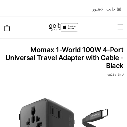
جايت الافنيوز
Toggle
السلة
Nav
Momax 1-World 100W 4-Port
Universal Travel Adapter with Cable -
Black
ua25d
SKU
انتقل
إلى
النهاية
معرض
الصور