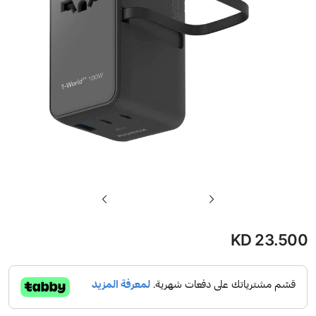
تخطي
إلى
بداية
KD 23.500
معرض
الصور