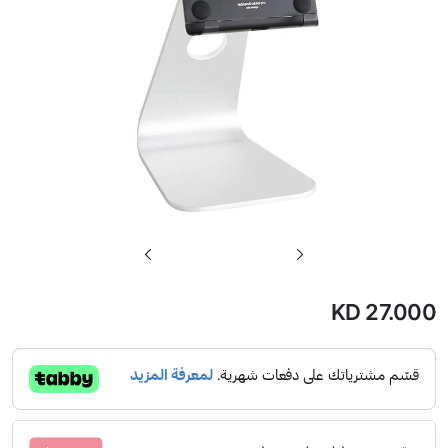
تخطي
إلى
بداية
KD 27.000
معرض
الصور