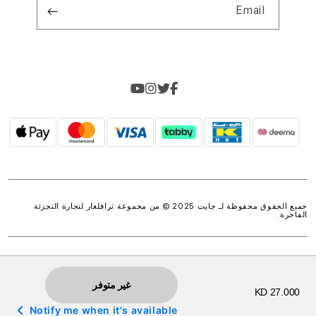
Email
جميع الحقوق محفوظة لـ جايت 2025 © من مجموعة
ترافلغار لتجارة التجزئة
الفاخرة
.
غير متوفر
KD 27.000
Notify me when it's available
w.spdt('product', { value: 'INSERT_VALUE', // Dynamically populate from session