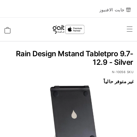
جايت الافنيوز
Toggle
السلة
Nav
Rain Design Mstand Tabletpro 9.7-
12.9 - Silver
10056-N
SKU
انتقل
غير متوفر حالياً
إلى
النهاية
معرض
الصور