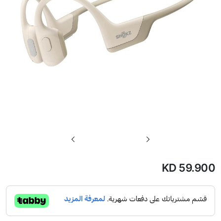
تخطي
إلى
بداية
KD 59.900
معرض
الصور