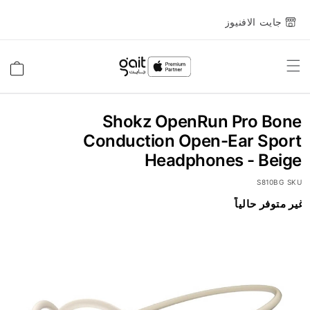
جايت الافنيوز
Toggle
السلة
Nav
Shokz OpenRun Pro Bone
Conduction Open-Ear Sport
Headphones - Beige
S810BG
SKU
انتقل
غير متوفر حالياً
إلى
النهاية
معرض
الصور