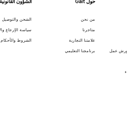
حول Gait
الشؤون القانونية
من نحن
الشحن والتوصيل
متاجرنا
سياسة الإرجاع وال
علامتنا التجارية
الشروط والأحكام
ورش عمل
برنامجنا التعليمي
ء