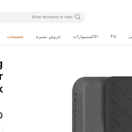
ى
TV
الاكسسوارات
عروض مميزة
تخفيضات
تخطي
g
إلى
بداية
معرض
r
الصور
k
0