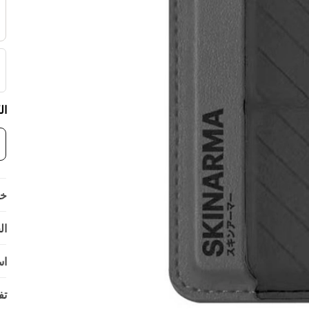
ال
خي
ال
اس
تف