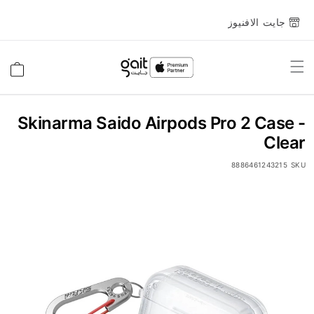
جايت الافنيوز
Toggle
السلة
Nav
Skinarma Saido Airpods Pro 2 Case -
Clear
8886461243215
SKU
انتقل
إلى
النهاية
معرض
الصور