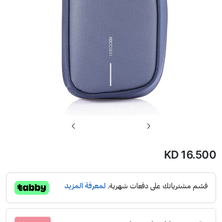
تخطي
إلى
بداية
KD 16.500
معرض
الصور