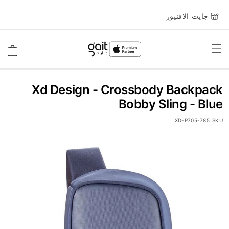
جايت الافنيوز
Toggle
السلة
Nav
Xd Design - Crossbody Backpack
Bobby Sling - Blue
XD-P705-785
SKU
انتقل
إلى
النهاية
معرض
الصور