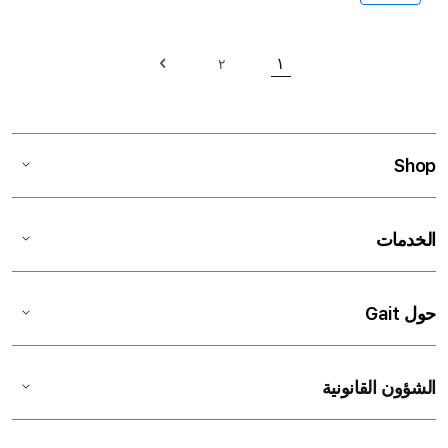
حقيبة
١
٢
حقيبة
حاليا انت تقرأ الصفحة
حقيبة
التالي
Shop
الخدمات
حول Gait
الشؤون القانونية