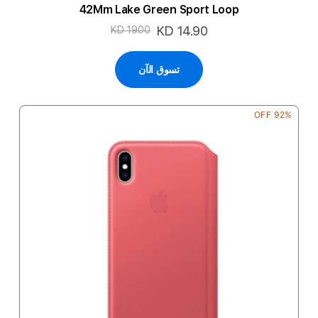
42Mm Lake Green Sport Loop
السعر
KD 14.90
KD 19.00
الخاص
تسوق الآن
92% OFF