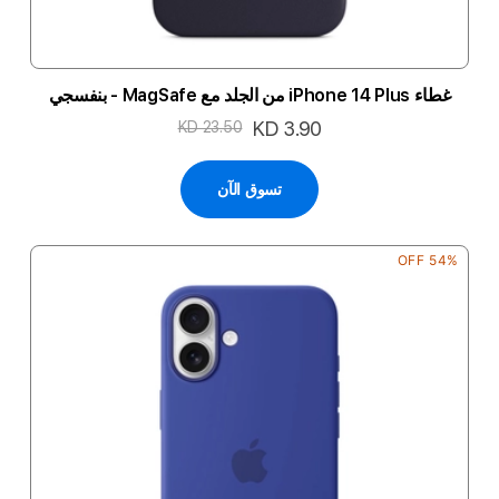
غطاء iPhone 14 Plus من الجلد مع MagSafe - بنفسجي
السعر
KD 3.90
KD 23.50
الخاص
تسوق الآن
54% OFF