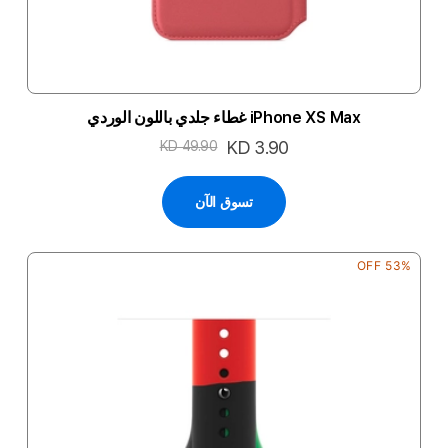
iPhone XS Max غطاء جلدي باللون الوردي
السعر
KD 3.90
KD 49.90
الخاص
تسوق الآن
53% OFF