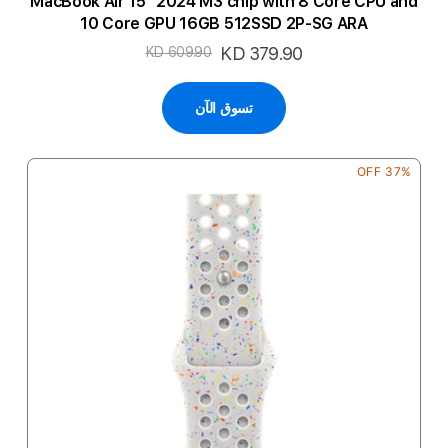
MacBook Air 15" 2024 M3 chip with 8 Core CPU and
10 Core GPU 16GB 512SSD 2P-SG ARA
السعر
KD 379.90
KD 609.90
الخاص
تسوق الآن
37% OFF