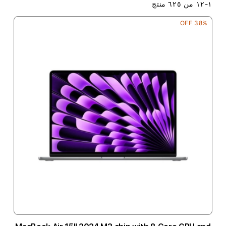
١
-
١٢
من
٦٢٥
منتج
38% OFF