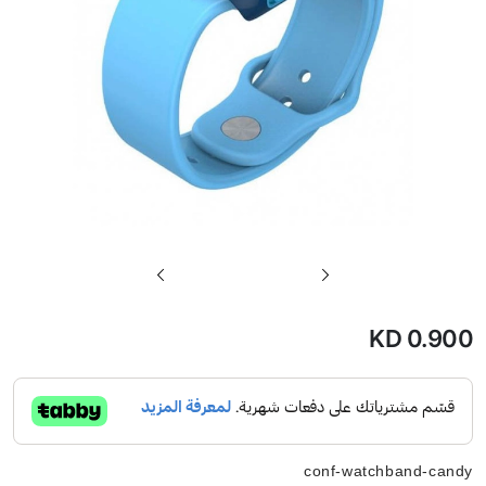
تخطي
إلى
بداية
KD 0.900
معرض
الصور
conf-watchband-candy