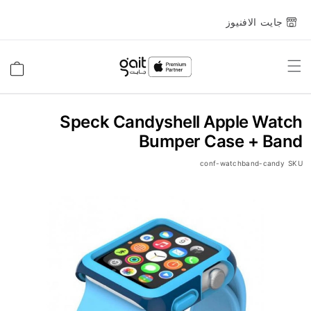
جايت الافنيوز
Toggle
السلة
Nav
Speck Candyshell Apple Watch
Bumper Case + Band
conf-watchband-candy
SKU
انتقل
إلى
النهاية
معرض
الصور