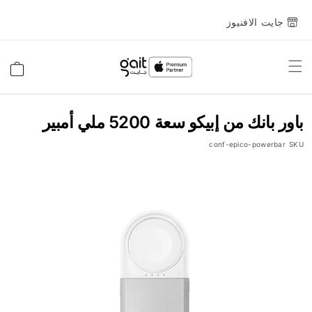
جايت الافنيوز
Toggle
السلة
Nav
باور بانك من إبيكو سعة 5200 ملي أمبير
conf-epico-powerbar
SKU
انتقل
إلى
النهاية
معرض
الصور