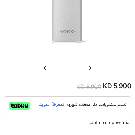
تخطي
إلى
بداية
KD 5.900
KD 8.900
معرض
الصور
conf-epico-powerbar