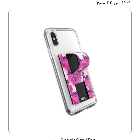
١
-
١٢
من
٣٢
منتج