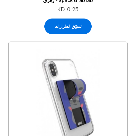
Speck GrabTab - زهري
KD 0.25
تسوّق الطرازات