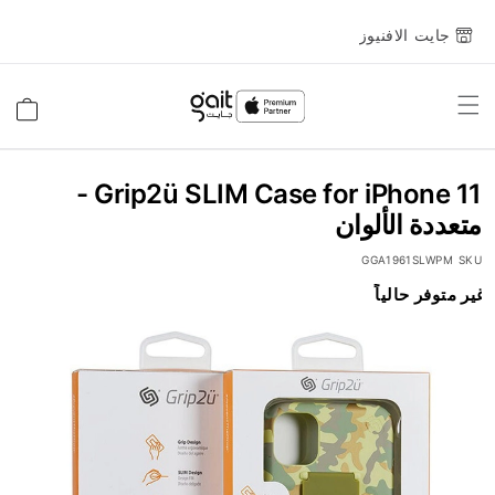
جايت الافنيوز
Toggle
السلة
Nav
Grip2ü SLIM Case for iPhone 11 -
متعددة الألوان
GGA1961SLWPM
SKU
انتقل
غير متوفر حالياً
إلى
النهاية
معرض
الصور