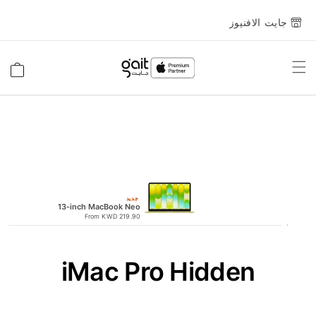
جايت الافنيوز
Toggle
السلة
Nav
جديد
13-inch MacBook Neo
From KWD 219.90
iMac Pro Hidden