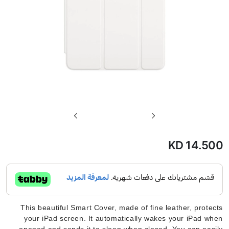
تخطي
إلى
بداية
KD 14.500
معرض
الصور
This beautiful Smart Cover, made of fine leather, protects
your iPad screen. It automatically wakes your iPad when
opened and sends it to sleep when closed. You can easily