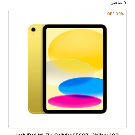
٧
عناصر
30% OFF