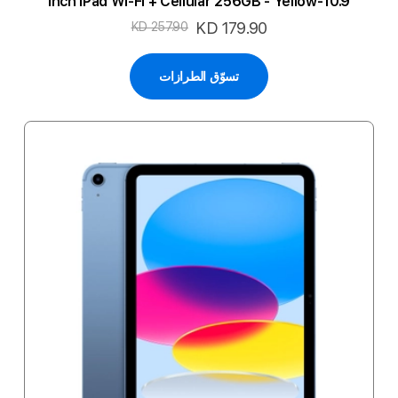
10.9-inch iPad Wi-Fi + Cellular 256GB - Yellow
السعر
KD 179.90
KD 257.90
الخاص
تسوّق الطرازات