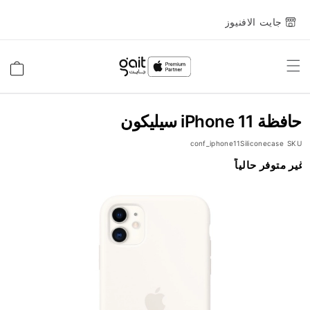
جايت الافنيوز
Toggle
السلة
Nav
حافظة iPhone 11 سيليكون
conf_iphone11Siliconecase
SKU
انتقل
غير متوفر حالياً
إلى
النهاية
معرض
الصور