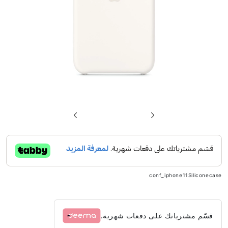
تخطي
إلى
بداية
معرض
الصور
conf_iphone11Siliconecase
قسّم مشترياتك على دفعات شهرية.