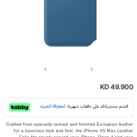
تخطي
إلى
بداية
KD 49.900
معرض
الصور
Crafted from specially tanned and finished European leather
for a luxurious look and feel, the iPhone XS Max Leather
Folio fits snugly around your iPhone. Open it and your