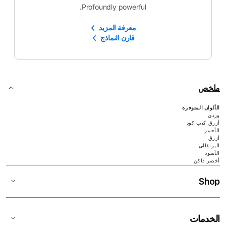
Profoundly powerful.
معرفة المزيد
قارن النماذج
ملخص
الألوان المتوفرة
وردي
أزرق كيب كود
الأحمر
أزرق
البرتقالي
الأسود
أخضر داكن
Shop
الخدمات