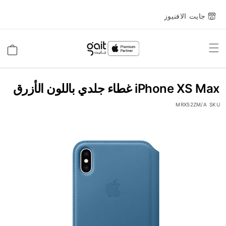
جايت الافنيوز
Toggle
السلة
Nav
iPhone XS Max غطاء جلدي باللون الأزرق
MRX52ZM/A
SKU
انتقل
إلى
النهاية
معرض
الصور