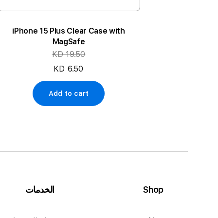
iPhone 15 Plus Clear Case with
Decoded 
MagSafe
Inch M1
KD 19.50
KD 6.50
Add to cart
Shop
الخدمات