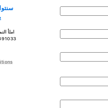
سنتو
ي
املأ الن
891033
itions