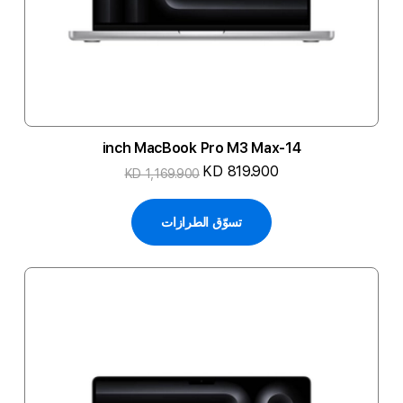
14-inch MacBook Pro M3 Max
KD 819.900
KD 1,169.900
تسوّق الطرازات