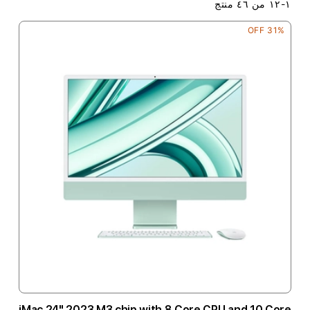
١
-
١٢
من
٤٦
منتج
31% OFF
iMac 24" 2023 M3 chip with 8 Core CPU and 10 Core