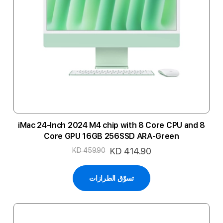
iMac 24-Inch 2024 M4 chip with 8 Core CPU and 8
Core GPU 16GB 256SSD ARA-Green
السعر
KD 414.90
KD 459.90
الخاص
تسوّق الطرازات