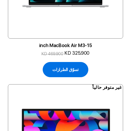
15-inch MacBook Air M3
KD 325.900
KD 469.900
تسوّق الطرازات
غير متوفر حالياً