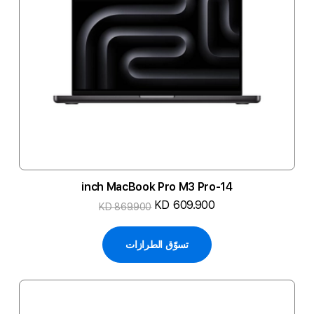
14-inch MacBook Pro M3 Pro
KD 609.900
KD 869.900
تسوّق الطرازات