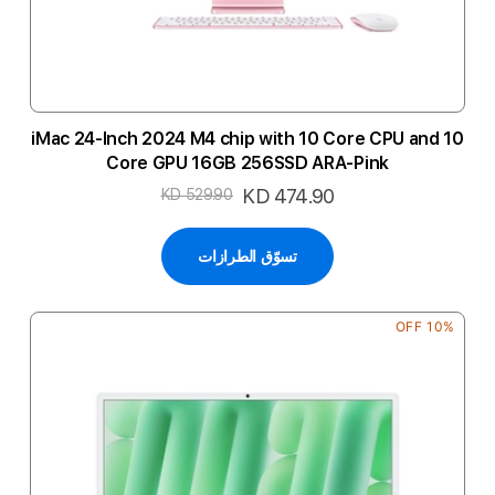
iMac 24-Inch 2024 M4 chip with 10 Core CPU and 10
Core GPU 16GB 256SSD ARA-Pink
السعر
KD 474.90
KD 529.90
الخاص
تسوّق الطرازات
10% OFF