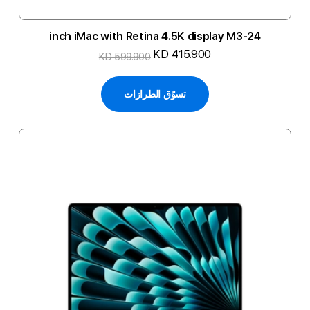
24-inch iMac with Retina 4.5K display M3
KD 415.900
KD 599.900
تسوّق الطرازات