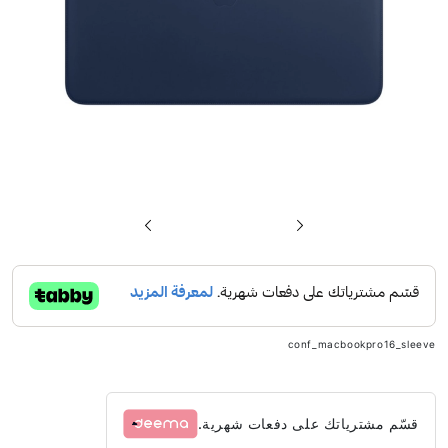
تخطي
إلى
بداية
معرض
الصور
conf_macbookpro16_sleeve
قسّم مشترياتك على دفعات شهرية.