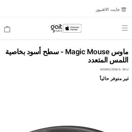
جايت الافنيوز
Toggle
السلة
Nav
ماوس Magic Mouse - سطح أسود بخاصية
اللمس المتعدد
MMMQ3ZM/A
SKU
انتقل
غير متوفر حالياً
إلى
النهاية
معرض
الصور