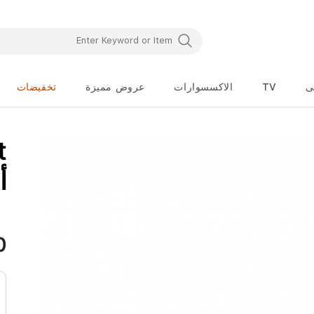
ى
TV
الاكسسوارات
عروض مميزة
تخفيضات
تخطي
t
إلى
بداية
معرض
1m
الصور
0