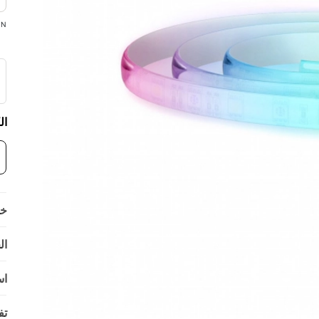
ON
ال
خي
ال
اس
تف