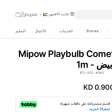
جايت الافنيوز
السلة
English
اللغة
Stores
الخدمات
الأعمال
التعليم
Mipow Playbulb Come
 - أبيض
BTL-503
SKU
KD 0.90