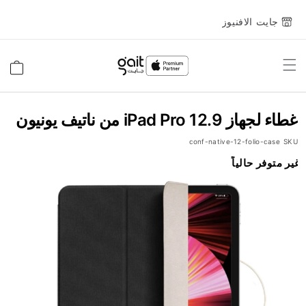
جايت الافنيوز
Toggle
السلة
Nav
غطاء لجهاز iPad Pro 12.9 من ناتيف يونيون
conf-native-12-folio-case
SKU
انتقل
غير متوفر حالياً
إلى
النهاية
معرض
الصور