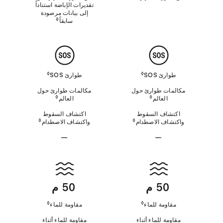
تقديرات الإباضة استناداً
ا
د
إلى بيانات مرصودة
ر
◊
ي
سابقاً
o legal disclaimers
ج
ة
ن
ا
ل
ط
ط
ح
و
ر
ا
ب
ا
ر
◊
◊
ر
‏طوارئ SOS‏
‏طوارئ SOS‏
ئ
ق
ة
مكالمات طوارئ حول
مكالمات طوارئ حول
S
◊
◊
العالم
Refer to legal disclaimers‏
العالم
o legal disclaimers
O
S
اكتشاف السقوط
اكتشاف السقوط
◊
◊
واكتشاف الاصطدام
Refer to legal disclaimers
واكتشاف الاصطدام
l disclaimers
—
—
ل
ل
ا
ا
م
ق
ي
ي
ا
50 م
50 م
و
ن
ن
م
ة
◊
◊
مقاومة للماء
مقاومة للماء
ط
ط
ا
ل
مقاومة للماء أثناء
مقاومة للماء أثناء