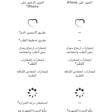
ل
العثور على iPhone‏
العثور الدقيق على
◊
iPhone‏
legal disclaimers
ا
ي
أ
ن
ك
س
ط
ج
◊
—
تطبيق أكسجين الدم
ي
ب
ل
ن
◊
—
تطبيق تخطيط القلب
ا
ق
ا
ل
ل
إشعارات ارتفاع معدل
إشعارات ارتفاع معدل
د
ي
نبض القلب وانخفاضه
نبض القلب وانخفاضه
ا
م
ن
ي
إشعارات اضطراب
إشعارات اضطراب
◊
◊
النَّظْم
Refer to legal disclaimers
النَّظْم
ط
ن
إشعارات انخفاض اللياقة
إشعارات انخفاض اللياقة
ب
ط
القلبية
القلبية
ق
ب
ا
ق
س
ت
ش
◊
—
استشعار درجة الحرارة
ع
ل
ا
◊
تتبُّع الدورة الشهرية
تتبُّع الدورة الشهرية مع
ر