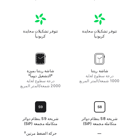
i
ي
e
ع
s
ة
ت
9
و
ل
ي
تتوفر تشكيلات محايدة
تتوفر تشكيلات محايدة
ف
كربونياً
كربونياً
ا
ت
م
ح
ا
ا
ل
ي
ش
د
ا
شاشة ريتنا
شاشة ريتنا بميزة
ة
ش
درجة سطوع لغاية
"التشغيل دوماً"
ك
ة
1000 شمعة/المتر المربع
درجة سطوع لغاية
ر
ب
2000 شمعة/المتر المربع
و
ن
ي
ا
اً
ل
ش
ر
شريحة S8 بنظام دوائر
شريحة S9 بنظام دوائر
ي
متكاملة مجمعة (SiP‏)
متكاملة مجمعة (SiP)
ح
ة
◊
—
حركة الضغط مرتين
l disclaimers