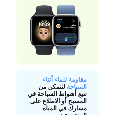
e
f
e
r
t
o
l
e
g
a
l
مقاومة للماء أثناء
d
السباحة
لتتمكن من
i
تتبع أشواط السباحة في
s
المسبح أو الاطلاع على
c
مسارك في المياه
l
◊