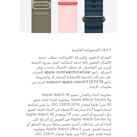
◊
إخلاء المسؤولية القانونية
الشبكة الخلوية والشبكة اللاسلكية:
‏ تتطلب خدمة
الاتصال الخلوي باقة خدمة لاسلكية. اتصل بمزود الخدمة
لمزيد من التفاصيل. قد يختلف الاتصال بحسب توفر
الشبكة. راجع
‏للتعرف
على شركات الخدمة اللاسلكية المشاركة والشروط.
راجع
support.apple.com/HT207578‏
لمزيد من
تعليمات الإعداد.
مقاومة الماء والغبار:
تتمتع Apple Watch SE
وApple Watch Series 9 بمقاومة للماء لغاية عمق
50 متراً طبقاً لمعيار ISO 22810:2010، ما يعني إمكانية
استخدامهما أثناء ممارسة الأنشطة في المياه قليلة العمق
وApple Watch Series 9 في الغوص أو التزلج على
الماء أو في نشاطات أخرى تتضمن مياهاً سريعة التدفق أو
شديدة العمق. تتميز Apple Watch Ultra 2 بمقاومة
للماء لغاية عمق 100 متر طبقاً لمعيار ISO 22810،