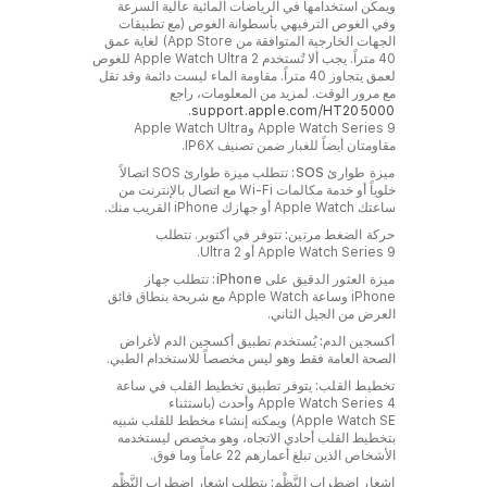
ويمكن استخدامها في الرياضات المائية عالية السرعة
وفي الغوص الترفيهي بأسطوانة الغوص (مع تطبيقات
الجهات الخارجية المتوافقة من App Store) لغاية عمق
40 متراً. يجب ألا تُستخدم Apple Watch Ultra 2 للغوص
لعمق يتجاوز 40 متراً. مقاومة الماء ليست دائمة وقد تقل
مع مرور الوقت. لمزيد من المعلومات، راجع
support.apple.com/HT205000‏.
Apple Watch Series 9 وApple Watch Ultra
مقاومتان أيضاً للغبار ضمن تصنيف IP6X.
ميزة طوارئ SOS‏:
تتطلب ميزة طوارئ SOS‏ اتصالاً
خلوياً أو خدمة مكالمات Wi‑Fi مع اتصال بالإنترنت من
ساعتك Apple Watch أو جهازك iPhone القريب منك.
حركة الضغط مرتين:
تتوفر في أكتوبر. تتطلب
Apple Watch Series 9 أو Ultra 2.
ميزة العثور الدقيق على iPhone:‏
تتطلب جهاز
iPhone وساعة Apple Watch مع شريحة بنطاق فائق
العرض من الجيل الثاني.
أكسجين الدم:
يُستخدم تطبيق أكسجين الدم لأغراض
الصحة العامة فقط وهو ليس مخصصاً للاستخدام الطبي.
تخطيط القلب:
يتوفر تطبيق تخطيط القلب في ساعة
Apple Watch Series 4 وأحدث (باستثناء
Apple Watch SE) ويمكنه إنشاء مخطط للقلب شبيه
بتخطيط القلب أحادي الاتجاه، وهو مخصص ليستخدمه
الأشخاص الذين تبلغ أعمارهم 22 عاماً وما فوق.
إشعار اضطراب النَّظْم:
يتطلب إشعار اضطراب النَّظْم