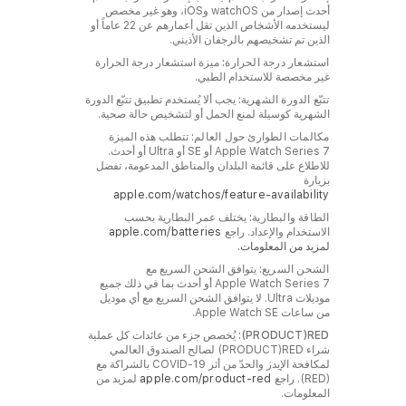
أحدث إصدار من watchOS وiOS، وهو غير مخصص
ليستخدمه الأشخاص الذين تقل أعمارهم عن 22 عاماً أو
الذين تم تشخيصهم بالرجفان الأذيني.
استشعار درجة الحرارة:
ميزة استشعار درجة الحرارة
غير مخصصة للاستخدام الطبي.
تتبّع الدورة الشهرية:
يجب ألا يُستخدم تطبيق تتبّع الدورة
الشهرية كوسيلة لمنع الحمل أو لتشخيص حالة صحية.
مكالمات الطوارئ حول العالم:
تتطلب هذه الميزة
Apple Watch Series 7 أو SE أو Ultra أو أحدث.
للاطلاع على قائمة البلدان والمناطق المدعومة، تفضل
بزيارة
apple.com/watchos/feature-availability‏
الطاقة والبطارية:
يختلف عمر البطارية بحسب
الاستخدام والإعداد. راجع ‏‏‏‏‏
apple.com/batteries‏‏‏‏‏
لمزيد من المعلومات.
الشحن السريع:
يتوافق الشحن السريع مع
Apple Watch Series 7 أو أحدث بما في ذلك جميع
موديلات Ultra. لا يتوافق الشحن السريع مع أي موديل
من ساعات Apple Watch SE.
يُخصص جزء من عائدات كل عملية
شراء ‏RED‏(PRODUCT‏) ‏لصالح الصندوق العالمي
لمكافحة الإيدز والحدّ من أثر COVID-19 بالشراكة مع
(RED). راجع
apple.com/product-red‏
لمزيد من
المعلومات.