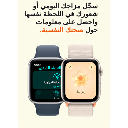
سجّل مزاجك اليومي أو
شعورك في اللحظة نفسها
واحصل على معلومات
حول
صحتك النفسية.