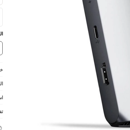
ال
خي
ال
اس
تف