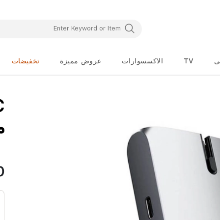
ى
TV
الاكسسوارات
عروض مميزة
تخفيضات
تخطي
إلى
بداية
معرض
م
الصور
0