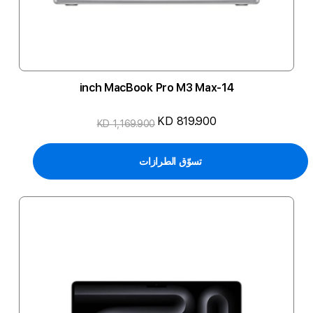
14-inch MacBook Pro M3 Max
KD 819.900
KD 1,169.900
تسوّق الطرازات