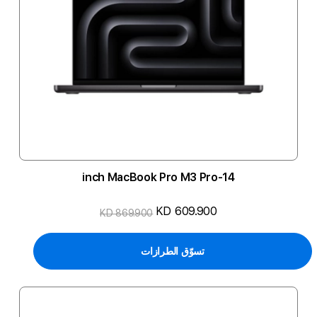
14-inch MacBook Pro M3 Pro
KD 609.900
KD 869.900
تسوّق الطرازات