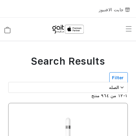
جايت الافنيوز
Toggle
السلة
Nav
Search Results
Filter
١
-
١٢
من
٩٦٤
منتج