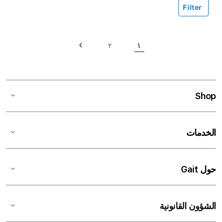
Filter
حقيبة
١
٢
حقيبة
حاليا انت تقرأ الصفحة
حقيبة
التالي
Shop
الخدمات
حول Gait
الشؤون القانونية