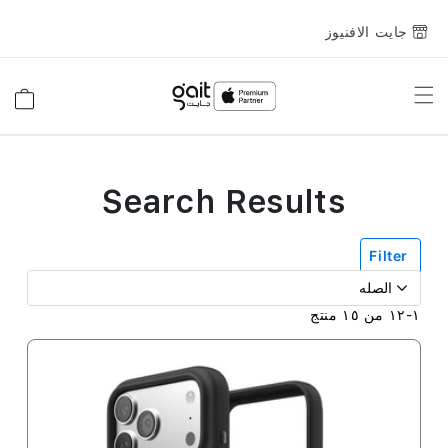
جايت الافنيوز
Toggle
السلة
Nav
Search Results
Filter
١
-
١٢
من
١٥
منتج