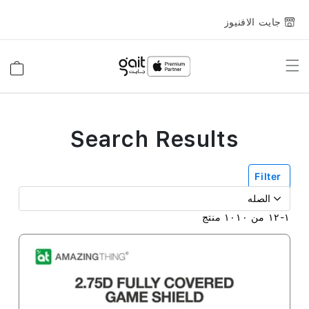
جايت الافنيوز
Toggle
السلة
Nav
Search Results
Filter
١
-
١٢
من
١٠١٠
منتج