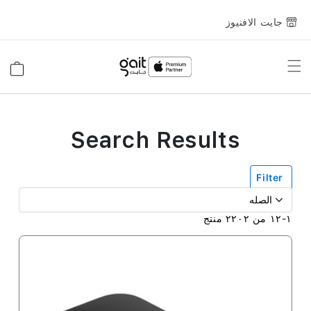
جايت الافنيوز
Toggle
السلة
Nav
Search Results
Filter
١
-
١٢
من
٢٢٠٢
منتج